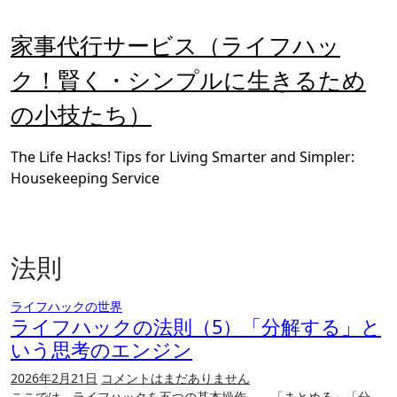
内
容
家事代行サービス（ライフハッ
を
ス
ク！賢く・シンプルに生きるため
キ
の小技たち）
ッ
プ
The Life Hacks! Tips for Living Smarter and Simpler:
Housekeeping Service
法則
ライフハックの世界
ライフハックの法則（5）「分解する」と
いう思考のエンジン
2026年2月21日
コメントはまだありません
ここでは、ライフハックを五つの基本操作――「まとめる」「分