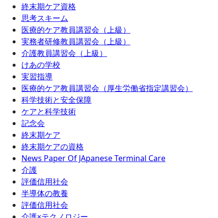
終末期ケア資格
思考スキーム
医療的ケア教員講習会（上級）
実務者研修教員講習会（上級）
介護教員講習会（上級）
けあの学校
実習指導
医療的ケア教員講習会（厚生労働省指定講習会）
科学技術と安全保障
ケアと科学技術
記念会
終末期ケア
終末期ケアの資格
News Paper Of JApanese Terminal Care
介護
評価信用社会
半導体の教養
評価信用社会
介護×テクノロジー