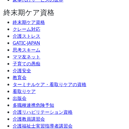
終末期ケア資格
終末期ケア資格
クレーム対応
介護ストレス
GATIC-JAPAN
思考スキーム
ママ友ネット
子育ての愚痴
介護安全
教育会
ターミナルケア・看取りケアの資格
看取りケア
出版会
多職種連携危険予知
介護リハビリテーション資格
介護教員講習会
介護福祉士実習指導者講習会